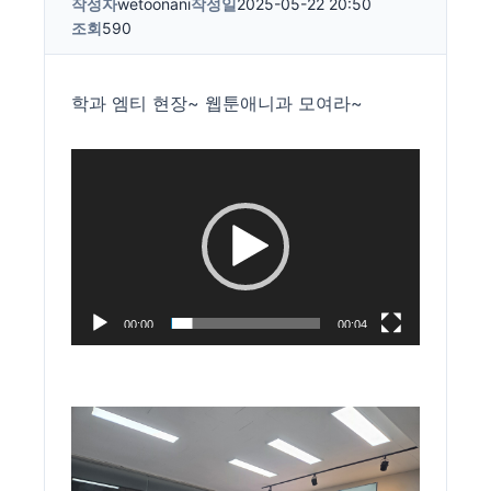
작성자
wetoonani
작성일
2025-05-22 20:50
조회
590
학과 엠티 현장~ 웹툰애니과 모여라~
동
영
상
플
레
이
00:00
00:04
어